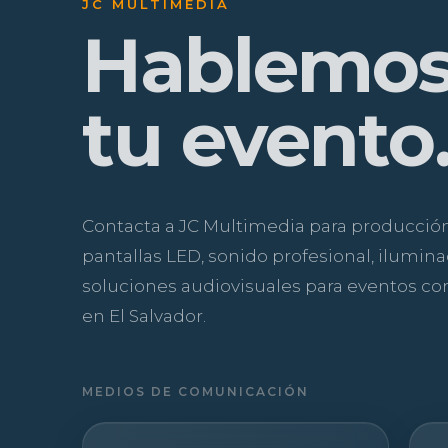
JC MULTIMEDIA
Hablemos
tu evento
Contacta a JC Multimedia para producción
pantallas LED, sonido profesional, ilumina
soluciones audiovisuales para eventos cor
en El Salvador.
MEDIOS DE COMUNICACIÓN