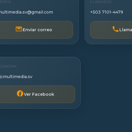
RREO
LLAMADAS
multimedia.sv@gmail.com
+503 7101-4479
Enviar correo
Llama
ACEBOOK
cmultimedia.sv
Ver Facebook