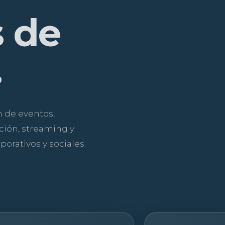
 de
.
 de eventos,
ción, streaming y
porativos y sociales