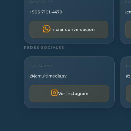
WHATSAPP
CO
+503 7101-4479
jc
Iniciar conversación
REDES SOCIALES
INSTAGRAM
F
@jcmultimedia.sv
@j
Ver Instagram