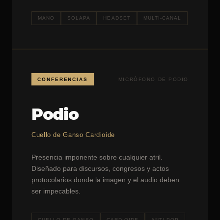
MANO
SOLAPA
HEADSET
MULTI-CANAL
CONFERENCIAS
MICRÓFONO DE PODIO
Podio
Cuello de Ganso Cardioide
Presencia imponente sobre cualquier atril.
Diseñado para discursos, congresos y actos
protocolarios donde la imagen y el audio deben
ser impecables.
CUELLO DE GANSO
CARDIOIDE
ANTI-POP