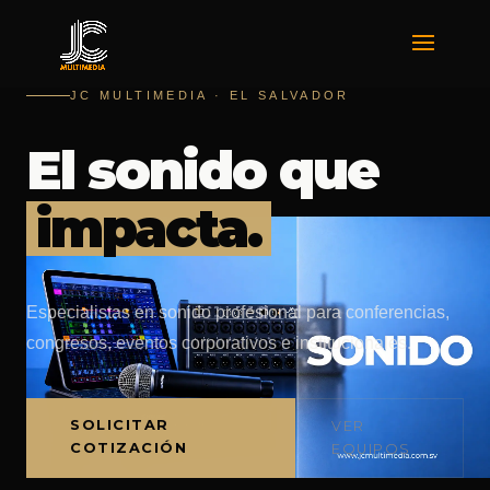
JC MULTIMEDIA · EL SALVADOR
El sonido que
impacta.
Especialistas en sonido profesional para conferencias,
congresos, eventos corporativos e institucionales.
SOLICITAR
VER
COTIZACIÓN
EQUIPOS